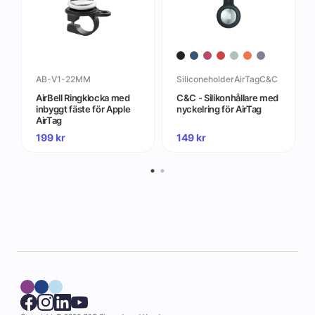
AB-V1-22MM
SiliconeholderAirTagC&C
AirBell Ringklocka med
C&C - Silikonhållare med
inbyggt fäste för Apple
nyckelring för AirTag
AirTag
199
kr
149
kr