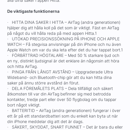
alla dina saker i appen Hitta.
De viktigaste funktionerna
· HITTA DINA SAKER I HITTA – AirTag (andra generationen)
hjälper dig att hålla koll på det som är viktigt. Fäst en AirTag
på något du vill hålla reda på med appen Hitta.1
· UTÖKAD PRECISIONSSÖKNING PÅ IPHONE OCH APPLE
WATCH – Få stegvisa anvisningar på din iPhone och nu även
Apple Watch om var du ska leta efter det du har tappat bort.1
· FÖRBÄTTRAD HÖGTALARE – Med 50 % starkare ljud och
en ny, distinkt ljudsignal är det enklare än någonsin att höra
och hitta AirTag.
· PINGA FRÅN LÅNGT AVSTÅND – Uppgraderade Ultra
Wideband- och Bluetooth-chip gör att du kan hitta dina
saker på ännu större avstånd än förut.
· DELA FÖREMÅLETS PLATS – Dela tillfälligt och säkert
åtkomsten till var din AirTag befinner sig med betrodda
kontakter, tredje part eller över 50 flygbolag om du tappar
bort något viktigt.
· BATTERITID – AirTag (andra generationen) fungerar i över
ett år på ett standardbatteri som du enkelt kan byta ut när
din iPhone meddelar dig att det är dags.
· SÄKERT, SKYDDAT, SNART FUNNET – Det är bara du eller