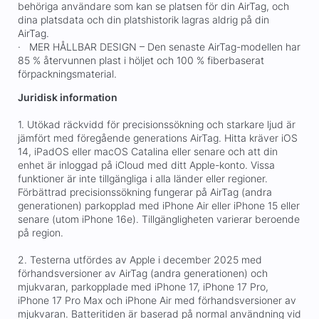
behöriga användare som kan se platsen för din AirTag, och
dina platsdata och din platshistorik lagras aldrig på din
AirTag.
· MER HÅLLBAR DESIGN – Den senaste AirTag-modellen har
85 % återvunnen plast i höljet och 100 % fiberbaserat
förpackningsmaterial.
Juridisk information
1. Utökad räckvidd för precisionssökning och starkare ljud är
jämfört med föregående generations AirTag. Hitta kräver iOS
14, iPadOS eller macOS Catalina eller senare och att din
enhet är inloggad på iCloud med ditt Apple-konto. Vissa
funktioner är inte tillgängliga i alla länder eller regioner.
Förbättrad precisionssökning fungerar på AirTag (andra
generationen) parkopplad med iPhone Air eller iPhone 15 eller
senare (utom iPhone 16e). Tillgängligheten varierar beroende
på region.
2. Testerna utfördes av Apple i december 2025 med
förhandsversioner av AirTag (andra generationen) och
mjukvaran, parkopplade med iPhone 17, iPhone 17 Pro,
iPhone 17 Pro Max och iPhone Air med förhandsversioner av
mjukvaran. Batteritiden är baserad på normal användning vid