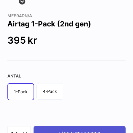
MFE94DN/A
Airtag 1-Pack (2nd gen)
395
kr
ANTAL
4-Pack
1-Pack