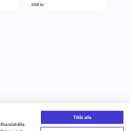
599
kr
Tillåt alla
illhandahålla