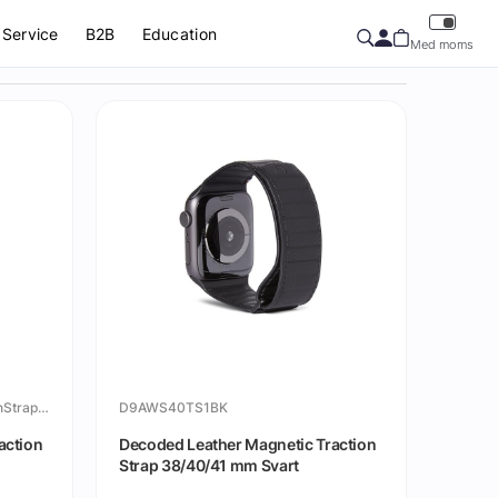
Service
B2B
Education
Med moms
DecodedLeatherMagneticTractionStrapBlack
D9AWS40TS1BK
action
Decoded Leather Magnetic Traction
Strap 38/40/41 mm Svart