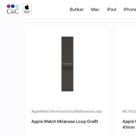
Butiker
Mac
iPad
iPhon
AppleWatchArmbandGrafitMilaneseLoop
ML743
Apple Watch Milanese Loop Grafit
Apple 
41mm