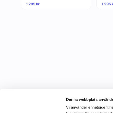
1 295
kr
1 295
Denna webbplats använde
Vi använder enhetsidentifie
C&C