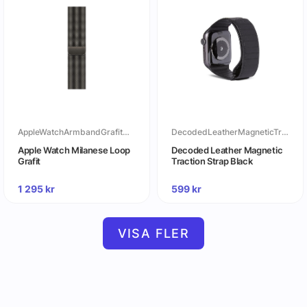
AppleWatchArmbandGrafitMilaneseLoop
DecodedLeatherMagneticTractionStrapBlack
Apple Watch Milanese Loop
Decoded Leather Magnetic
Grafit
Traction Strap Black
1 295
kr
599
kr
VISA FLER