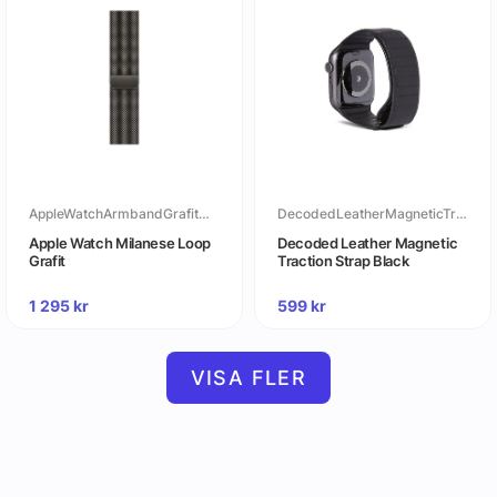
AppleWatchArmbandGrafitMilaneseLoop
DecodedLeatherMagneticTractionStrapBlack
Apple Watch Milanese Loop
Decoded Leather Magnetic
Grafit
Traction Strap Black
1 295
kr
599
kr
VISA FLER