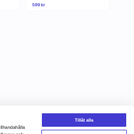
599
kr
Tillåt alla
illhandahålla