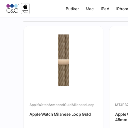
Butiker
Mac
iPad
iPhon
AppleWatchArmbandGuldMilaneseLoop
MTJP3
Apple Watch Milanese Loop Guld
Apple 
45mm