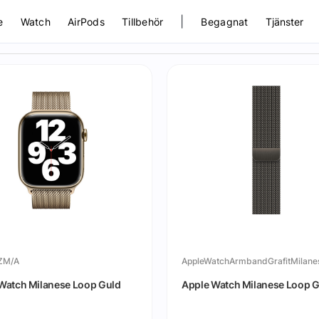
|
e
Watch
AirPods
Tillbehör
Begagnat
Tjänster
ZM/A
AppleWatchArmbandGrafitMilane
Watch Milanese Loop Guld
Apple Watch Milanese Loop Gr