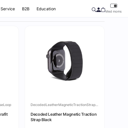
Service
B2B
Education
Med moms
seLoop
DecodedLeatherMagneticTractionStrapBlack
afit
Decoded Leather Magnetic Traction
Strap Black