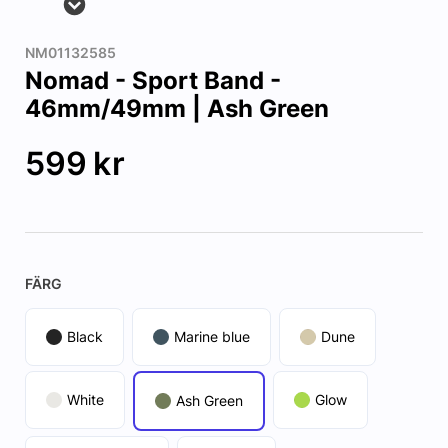
NM01132585
Nomad - Sport Band -
46mm/49mm | Ash Green
599
kr
FÄRG
Black
Marine blue
Dune
White
Glow
Ash Green