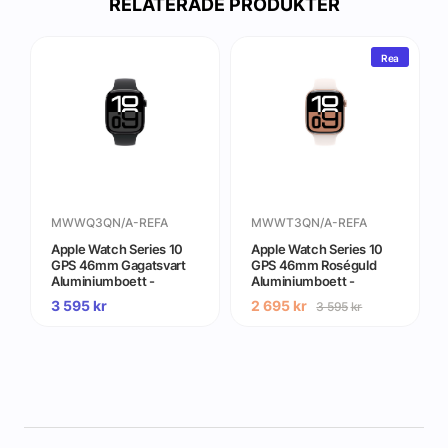
RELATERADE PRODUKTER
Rea
MWWQ3QN/A-REFA
MWWT3QN/A-REFA
Apple Watch Series 10
Apple Watch Series 10
GPS 46mm Gagatsvart
GPS 46mm Roséguld
Aluminiumboett -
Aluminiumboett -
Gradering A (begagnad)
Gradering A (begagnad)
3 595
kr
2 695
kr
3 595
kr