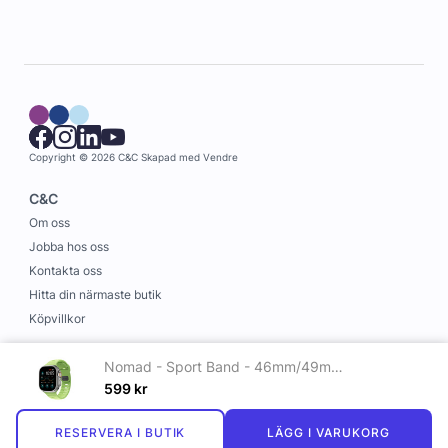
Copyright © 2026 C&C
Skapad med
Vendre
C&C
Om oss
Jobba hos oss
Kontakta oss
Hitta din närmaste butik
Köpvillkor
Information
Nomad - Sport Band - 46mm/49mm | Glow 2.0
Leverans och betalning
599
kr
Cookies
RESERVERA I BUTIK
LÄGG I VARUKORG
Personuppgiftspolicy