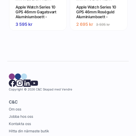
Apple Watch Series 10
Apple Watch Series 10
GPS 46mm Gagatsvart
GPS 46mm Roséguld
Aluminiumboett -
Aluminiumboett -
Gradering A (begagnad)
Gradering A (begagnad)
3 595
kr
2 695
kr
3 595
kr
Copyright © 2026 C&C
Skapad med
Vendre
C&C
Om oss
Jobba hos oss
Kontakta oss
Hitta din närmaste butik