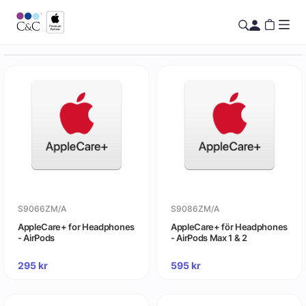
S9066ZM/A
S9086ZM/A
AppleCare+ for Headphones
AppleCare+ för Headphones
- AirPods
- AirPods Max 1 & 2
295
kr
595
kr