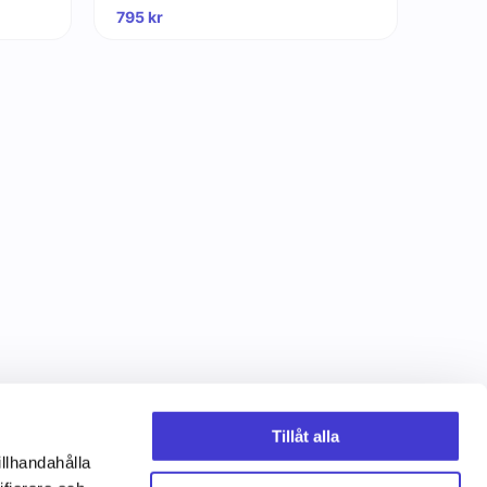
795
kr
Tillåt alla
illhandahålla