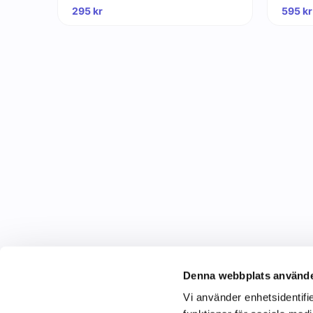
295
kr
595
kr
Denna webbplats använde
Vi använder enhetsidentifie
C&C