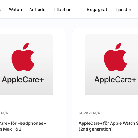
|
e
Watch
AirPods
Tillbehör
Begagnat
Tjänster
ZM/A
SG282ZM/A
are+ för Headphones -
AppleCare+ för Apple Watch 
s Max 1 & 2
(2nd generation)