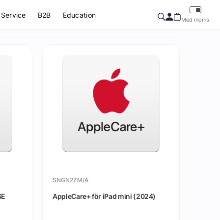
Service
B2B
Education
Med moms
SNGN2ZM/A
SE
AppleCare+ för iPad mini (2024)