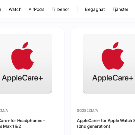
|
e
Watch
AirPods
Tillbehör
Begagnat
Tjänster
ZM/A
SG282ZM/A
are+ för Headphones -
AppleCare+ för Apple Watch 
s Max 1 & 2
(2nd generation)