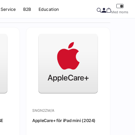
Service
B2B
Education
Med moms
SNGN2ZM/A
SE
AppleCare+ för iPad mini (2024)