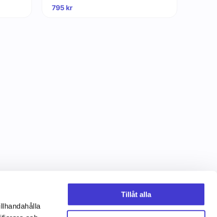
795
kr
Tillåt alla
illhandahålla