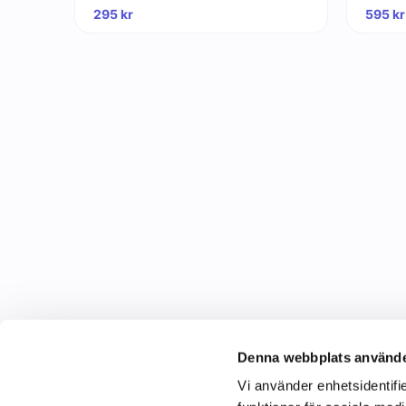
295
kr
595
kr
Denna webbplats använde
Vi använder enhetsidentifie
C&C