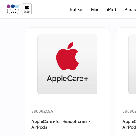
Butiker
Mac
iPad
iPhon
S9066ZM/A
S9086
AppleCare+ for Headphones -
AppleC
AirPods
AirPod