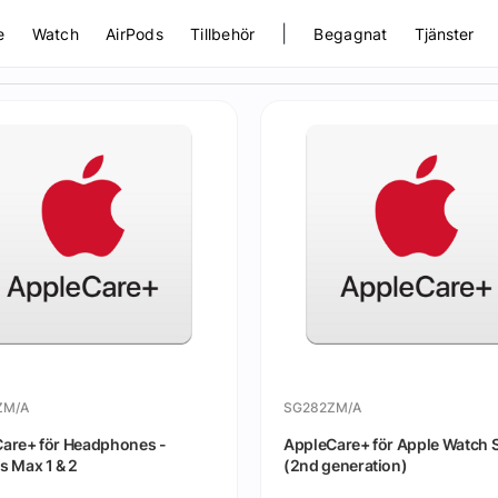
|
e
Watch
AirPods
Tillbehör
Begagnat
Tjänster
ZM/A
SG282ZM/A
are+ för Headphones -
AppleCare+ för Apple Watch 
s Max 1 & 2
(2nd generation)