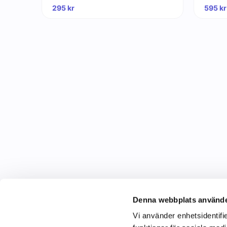
295
kr
595
kr
Denna webbplats använde
Vi använder enhetsidentifie
C&C