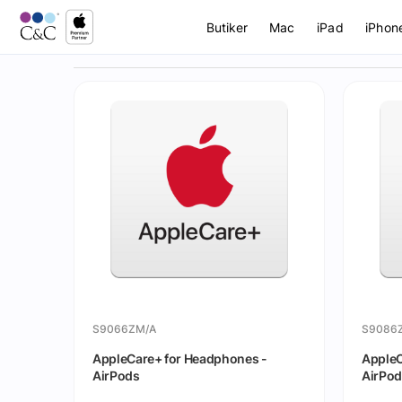
Butiker
Mac
iPad
iPhon
S9066ZM/A
S9086
AppleCare+ for Headphones -
AppleC
AirPods
AirPod