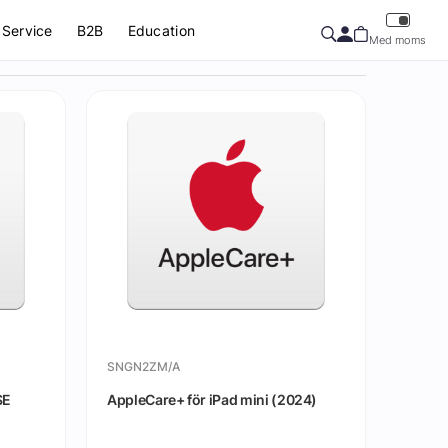
Service
B2B
Education
Med moms
SNGN2ZM/A
SE
AppleCare+ för iPad mini (2024)