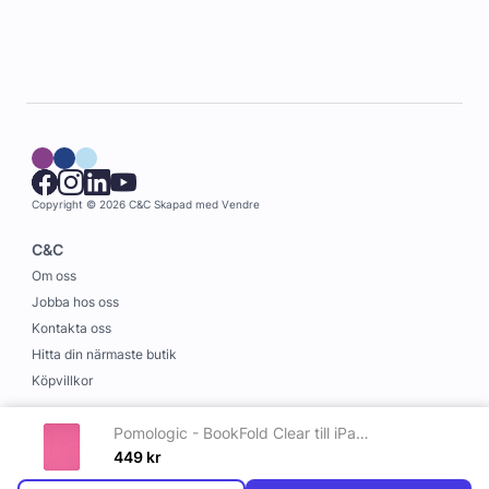
Copyright © 2026 C&C
Skapad med
Vendre
C&C
Om oss
Jobba hos oss
Kontakta oss
Hitta din närmaste butik
Köpvillkor
Information
Pomologic - BookFold Clear till iPad Air 11 (M2/M3) - Clear/Rosa
Leverans och betalning
449
kr
Cookies