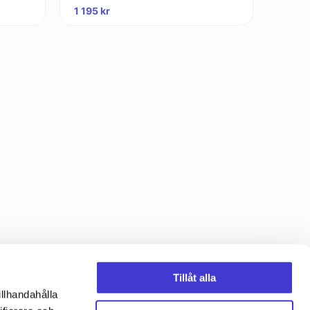
1 195
kr
Tillåt alla
illhandahålla