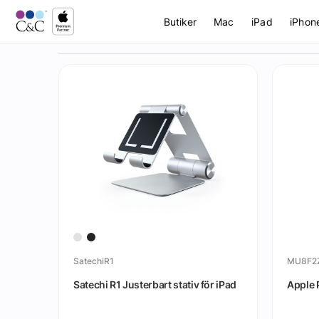
Butiker
Mac
iPad
iPhon
SatechiR1
MU8F2
Satechi R1 Justerbart stativ för iPad
Apple 