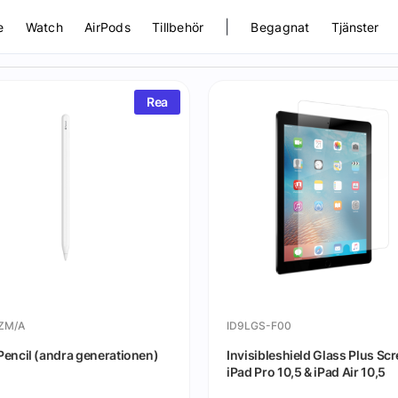
|
e
Watch
AirPods
Tillbehör
Begagnat
Tjänster
Rea
ZM/A
ID9LGS-F00
Pencil (andra generationen)
Invisibleshield Glass Plus Sc
iPad Pro 10,5 & iPad Air 10,5