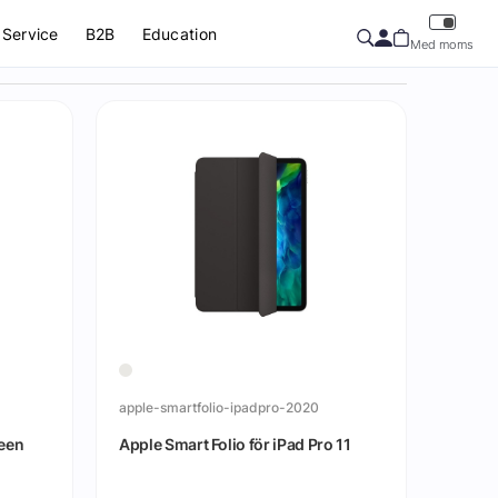
Service
B2B
Education
Med moms
apple-smartfolio-ipadpro-2020
reen
Apple Smart Folio för iPad Pro 11