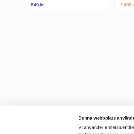
549
kr
1 495
Denna webbplats använde
Vi använder enhetsidentifie
C&C