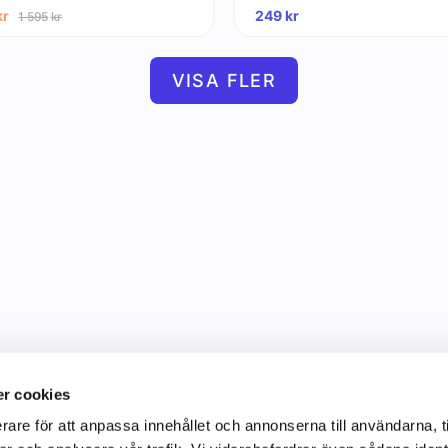
kr
249
kr
1 595
kr
VISA FLER
r cookies
rare för att anpassa innehållet och annonserna till användarna, t
Information