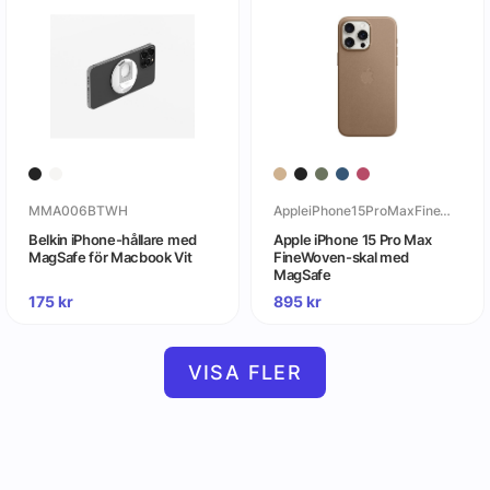
MMA006BTWH
AppleiPhone15ProMaxFineWoven-skalmedMagSafe
Belkin iPhone-hållare med
Apple iPhone 15 Pro Max
MagSafe för Macbook Vit
FineWoven-skal med
MagSafe
175
kr
895
kr
VISA FLER