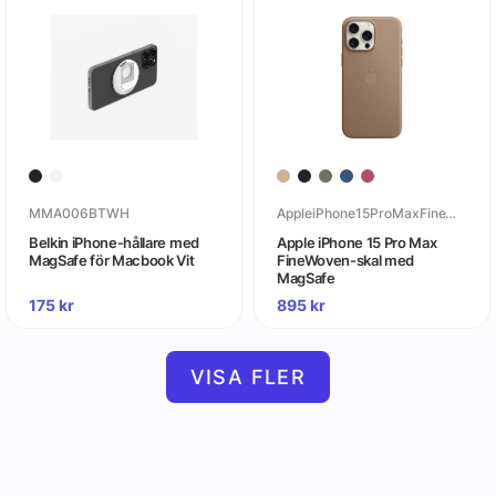
MMA006BTWH
AppleiPhone15ProMaxFineWoven-skalmedMagSafe
Belkin iPhone-hållare med
Apple iPhone 15 Pro Max
MagSafe för Macbook Vit
FineWoven-skal med
MagSafe
175
kr
895
kr
VISA FLER