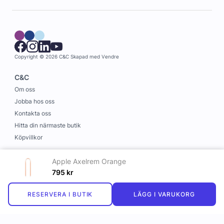
Copyright © 2026 C&C
Skapad med
Vendre
C&C
Om oss
Jobba hos oss
Kontakta oss
Hitta din närmaste butik
Köpvillkor
Information
Apple Axelrem Orange
Leverans och betalning
795
kr
Cookies
RESERVERA I BUTIK
LÄGG I VARUKORG
Personuppgiftspolicy