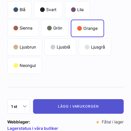
Blå
Svart
Lila
Sienna
Grön
Orange
Ljusbrun
Ljusblå
Ljusgrå
Neongul
LÄGG I VARUKORGEN
Webblager:
Fåtal i lager
Lagerstatus i våra butiker