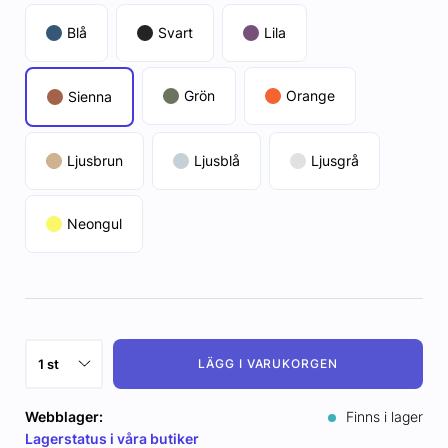
Blå
Svart
Lila
Grön
Orange
Sienna
Ljusbrun
Ljusblå
Ljusgrå
Neongul
LÄGG I VARUKORGEN
Webblager:
Finns i lager
Lagerstatus i våra butiker