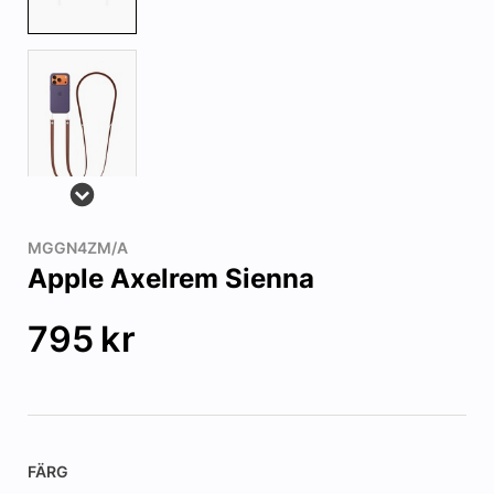
MGGN4ZM/A
Apple Axelrem Sienna
795
kr
FÄRG