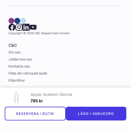
Copyright © 2026 C&C
Skapad med
Vendre
C&C
Om oss
Jobba hos oss
Kontakta oss
Hitta din närmaste butik
Köpvillkor
Information
Apple Axelrem Sienna
Leverans och betalning
795
kr
Cookies
RESERVERA I BUTIK
LÄGG I VARUKORG
Personuppgiftspolicy