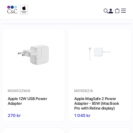
MGN03ZM/A
MD506Z/A
Apple 12W USB Power
Apple MagSafe 2 Power
Adapter
Adapter - 85W (MacBook
Pro with Retina display)
270
kr
1 045
kr