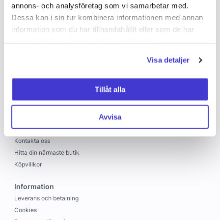
annons- och analysföretag som vi samarbetar med.
Dessa kan i sin tur kombinera informationen med annan
information som du har tillhandahållit eller som de har
samlat in när du har använt deras tjänster.
Visa detaljer
Copyright © 2026 C&C
Skapad med
Vendre
Tillåt alla
C&C
Avvisa
Om oss
Jobba hos oss
Kontakta oss
Hitta din närmaste butik
Köpvillkor
Information
Leverans och betalning
Cookies