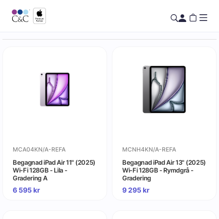
MCA04KN/A-REFA
MCNH4KN/A-REFA
Begagnad iPad Air 11" (2025)
Begagnad iPad Air 13" (2025)
Wi-Fi 128GB - Lila -
Wi-Fi 128GB - Rymdgrå -
Gradering A
Gradering
6 595
kr
9 295
kr