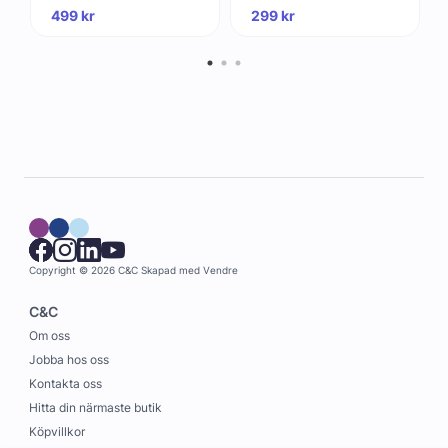
- USB-C kabel 1m
499
kr
299
kr
Copyright © 2026 C&C
Skapad med
Vendre
C&C
Om oss
Jobba hos oss
Kontakta oss
Hitta din närmaste butik
Köpvillkor