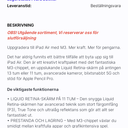
Leveranstid:
Beställningsvara
BESKRIVNING
OBS! Utgående sortiment, Vi reserverar oss för
slutförsäljning
Uppgradera till iPad Air med M3. Mer kraft. Mer för pengarna.
Det har aldrig funnits ett bättre tillfälle att byta upp sig till
iPad Air. Den är ett kreativt kraftpaket med det fantastiska
M3-chippet, en uppslukande Liquid Retina-skärm på antingen
13 tum eller 11 tum, avancerade kameror, blixtsnabbt 5G och
stöd för Apple Pencil Pro.
De viktigaste funktionerna
• LIQUID RETINA-SKÄRM PÅ 11 TUM – Den snygga Liquid
Retina-skärmen har avancerad teknik som stort färgomfång
(P3), True Tone och ultralåg reflektans som gör att allt ser
fantastiskt ut.
• PRESTANDA OCH LAGRING – Med M3-chippet växlar du
smidigt mellan kraftfulla appar och grafikintensiva spel.