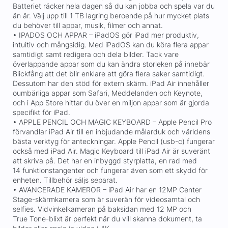
Batteriet räcker hela dagen så du kan jobba och spela var du
än är. Välj upp till 1 TB lagring beroende på hur mycket plats
du behöver till appar, musik, filmer och annat.
• IPADOS OCH APPAR – iPadOS gör iPad mer produktiv,
intuitiv och mångsidig. Med iPadOS kan du köra flera appar
samtidigt samt redigera och dela bilder. Tack vare
överlappande appar som du kan ändra storleken på innebär
Blickfång att det blir enklare att göra flera saker samtidigt.
Dessutom har den stöd för extern skärm. iPad Air innehåller
oumbärliga appar som Safari, Meddelanden och Keynote,
och i App Store hittar du över en miljon appar som är gjorda
specifikt för iPad.
• APPLE PENCIL OCH MAGIC KEYBOARD – Apple Pencil Pro
förvandlar iPad Air till en inbjudande målarduk och världens
bästa verktyg för anteckningar. Apple Pencil (usb-c) fungerar
också med iPad Air. Magic Keyboard till iPad Air är suveränt
att skriva på. Det har en inbyggd styrplatta, en rad med
14 funktionstangenter och fungerar även som ett skydd för
enheten. Tillbehör säljs separat.
• AVANCERADE KAMEROR – iPad Air har en 12MP Center
Stage-skärmkamera som är suverän för videosamtal och
selfies. Vidvinkelkameran på baksidan med 12 MP och
True Tone-blixt är perfekt när du vill skanna dokument, ta