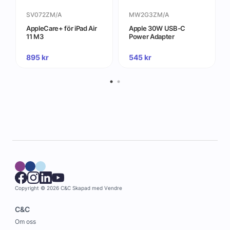
SV072ZM/A
MW2G3ZM/A
AppleCare+ för iPad Air
Apple 30W USB-C
11 M3
Power Adapter
895
kr
545
kr
Copyright © 2026 C&C
Skapad med
Vendre
C&C
Om oss