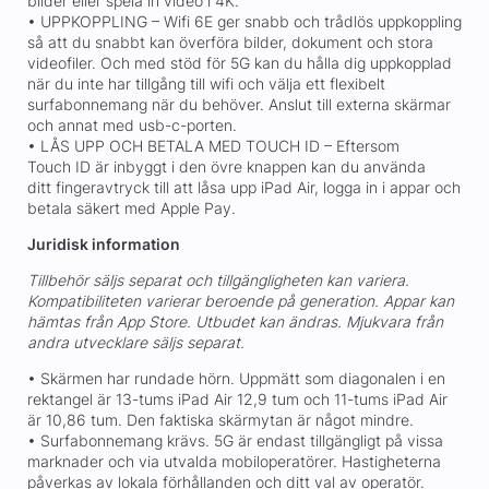
bilder eller spela in video i 4K.
• UPPKOPPLING – Wifi 6E ger snabb och trådlös uppkoppling
så att du snabbt kan överföra bilder, dokument och stora
videofiler. Och med stöd för 5G kan du hålla dig uppkopplad
när du inte har tillgång till wifi och välja ett flexibelt
surfabonnemang när du behöver. Anslut till externa skärmar
och annat med usb-c-porten.
• LÅS UPP OCH BETALA MED TOUCH ID – Eftersom
Touch ID är inbyggt i den övre knappen kan du använda
ditt fingeravtryck till att låsa upp iPad Air, logga in i appar och
betala säkert med Apple Pay.
Juridisk information
Tillbehör säljs separat och tillgängligheten kan variera.
Kompatibiliteten varierar beroende på generation. Appar kan
hämtas från App Store. Utbudet kan ändras. Mjukvara från
andra utvecklare säljs separat.
• Skärmen har rundade hörn. Uppmätt som diagonalen i en
rektangel är 13-tums iPad Air 12,9 tum och 11-tums iPad Air
är 10,86 tum. Den faktiska skärmytan är något mindre.
• Surfabonnemang krävs. 5G är endast tillgängligt på vissa
marknader och via utvalda mobiloperatörer. Hastigheterna
påverkas av lokala förhållanden och ditt val av operatör.