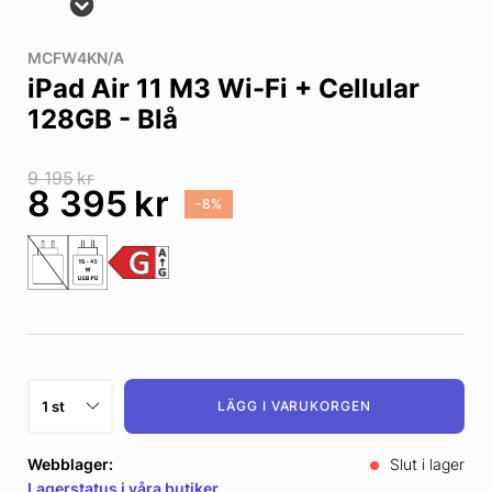
MCFW4KN/A
iPad Air 11 M3 Wi-Fi + Cellular
128GB - Blå
9 195
kr
8 395
kr
-8%
LÄGG I VARUKORGEN
Webblager:
Slut i lager
Lagerstatus i våra butiker