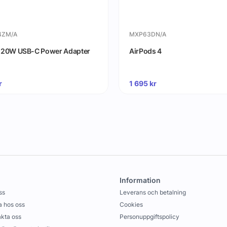
4ZM/A
MXP63DN/A
 20W USB-C Power Adapter
AirPods 4
r
1 695
kr
Information
ss
Leverans och betalning
 hos oss
Cookies
kta oss
Personuppgiftspolicy