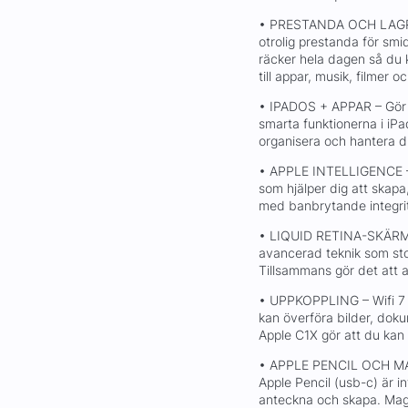
• PRESTANDA OCH LAGRIN
otrolig prestanda för smi
räcker hela dagen så du ka
till appar, musik, filmer o
• IPADOS + APPAR – Gör 
smarta funktionerna i iPa
organisera och hantera d
• APPLE INTELLIGENCE – Ap
som hjälper dig att skapa
med banbrytande integrit
• LIQUID RETINA-SKÄRM 
avancerad teknik som sto
Tillsammans gör det att al
• UPPKOPPLING – Wifi 7 
kan överföra bilder, dok
Apple C1X gör att du kan 
• APPLE PENCIL OCH MAG
Apple Pencil (usb-c) är in
anteckna och skapa. Magi