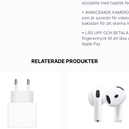
styrplatta med haptisk f
• AVANCERADE KAMEROR –
som är suverän för video
baksidan för att skanna i
• LÅS UPP OCH BETALA 
fingeravtryck till att lås
Apple Pay
RELATERADE PRODUKTER