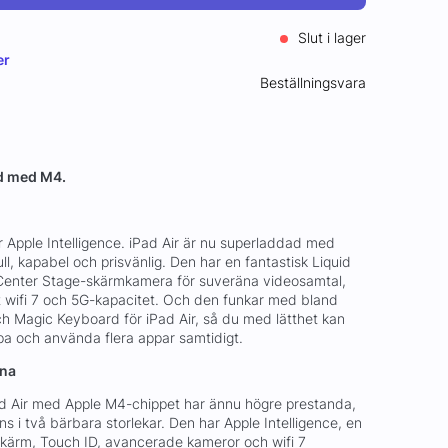
Slut i lager
er
Beställningsvara
ad med M4.
r Apple Intelligence. iPad Air är nu superladdad med
ll, kapabel och prisvänlig. Den har en fantastisk Liquid
Center Stage-skärmkamera för suveräna videosamtal,
 wifi 7 och 5G-kapacitet. Och den funkar med bland
ch Magic Keyboard för iPad Air, så du med lätthet kan
apa och använda flera appar samtidigt.
erna
d Air med Apple M4-chippet har ännu högre prestanda,
ns i två bärbara storlekar. Den har Apple Intelligence, en
-skärm, Touch ID, avancerade kameror och wifi 7