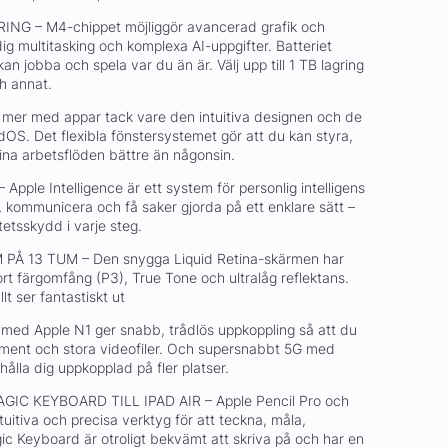
G – M4-chippet möjliggör avancerad grafik och
dig multitasking och komplexa AI-uppgifter. Batteriet
n jobba och spela var du än är. Välj upp till 1 TB lagring
ch annat.
mer med appar tack vare den intuitiva designen och de
dOS. Det flexibla fönstersystemet gör att du kan styra,
ina arbetsflöden bättre än någonsin.
ple Intelligence är ett system för personlig intelligens
, kommunicera och få saker gjorda på ett enklare sätt –
etsskydd i varje steg.
PÅ 13 TUM – Den snygga Liquid Retina-skärmen har
rt färgomfång (P3), True Tone och ultralåg reflektans.
lt ser fantastiskt ut
med Apple N1 ger snabb, trådlös uppkoppling så att du
ument och stora videofiler. Och supersnabbt 5G med
hålla dig uppkopplad på fler platser.
IC KEYBOARD TILL IPAD AIR – Apple Pencil Pro och
tuitiva och precisa verktyg för att teckna, måla,
c Keyboard är otroligt bekvämt att skriva på och har en