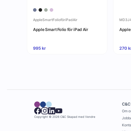
AppleSmartFolioföriPadAir
MD3J
 20W
Apple Smart Folio för iPad Air
Apple
995
kr
270
k
C&C
Om o
Copyright © 2026 C&C
Skapad med
Vendre
Jobba
Konta