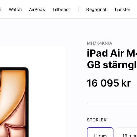
|
e
Watch
AirPods
Tillbehör
Begagnat
Tjänster
MH7K4KN/A
iPad Air M
GB stärngl
16 095
kr
STORLEK
13 tum
11 tum