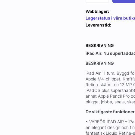
Webblager:
Lagerstatus i våra butik
Leveranstid:
BESKRIVNING
iPad Air. Nu superladd
BESKRIVNING
iPad Air 11 tum. Byggd fö
Apple M4-chippet. Kraftfu
Retina-skärm, en 12 MP 
iPadOS plus supersnabbt
annat Apple Pencil Pro o
plugga, jobba, spela, sk
De viktigaste funktion
• VARFÖR IPAD AIR – iPa
en elegant design och fin
fantastisk Liquid Retina