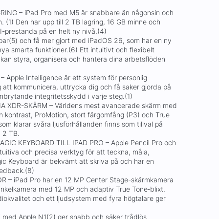
NG – iPad Pro med M5 är snabbare än någonsin och
n. (1) Den har upp till 2 TB lagring, 16 GB minne och
I-prestanda på en helt ny nivå.(4)
par(5) och få mer gjort med iPadOS 26, som har en ny
a smarta funktioner.(6) Ett intuitivt och flexibelt
 kan styra, organisera och hantera dina arbetsflöden
pple Intelligence är ett system för personlig
ig att kommunicera, uttrycka dig och få saker gjorda på
nbrytande integritetsskydd i varje steg.(1)
A XDR-SKÄRM – Världens mest avancerade skärm med
n kontrast, ProMotion, stort färgomfång (P3) och True
om klarar svåra ljusförhållanden finns som tillval på
 2 TB.
GIC KEYBOARD TILL IPAD PRO – Apple Pencil Pro och
tuitiva och precisa verktyg för att teckna, måla,
ic Keyboard är bekvämt att skriva på och har en
eedback.(8)
– iPad Pro har en 12 MP Center Stage-skärmkamera
inkelkamera med 12 MP och adaptiv True Tone‑blixt.
iokvalitet och ett ljudsystem med fyra högtalare ger
med Apple N1(2) ger snabb och säker trådlös