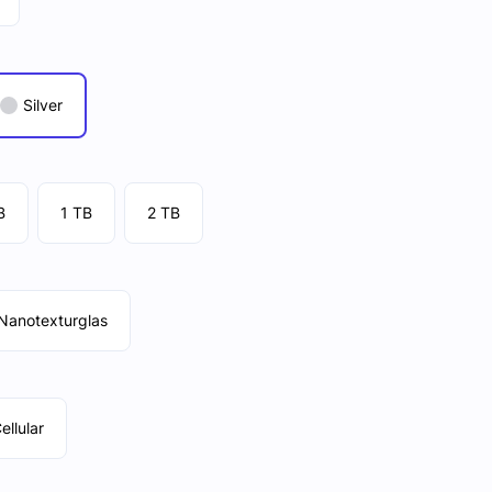
Silver
B
1 TB
2 TB
Nanotexturglas
ellular