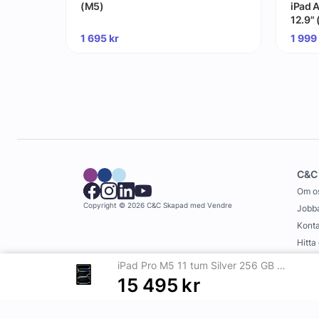
(M5)
iPad A
12.9" 
1 695
kr
1 999
C&C
Om o
Copyright © 2026 C&C
Skapad med
Vendre
Jobba
Konta
Hitta
Köpvi
iPad Pro M5 11 tum Silver 256 GB Standardglas Wi-Fi
15 495
kr