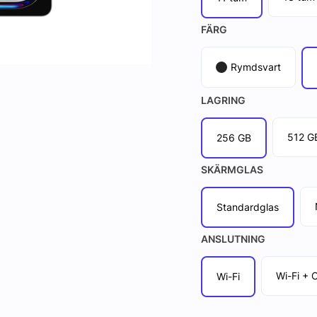
FÄRG
Rymdsvart
LAGRING
512 G
256 GB
SKÄRMGLAS
Standardglas
ANSLUTNING
Wi-Fi + C
Wi-Fi