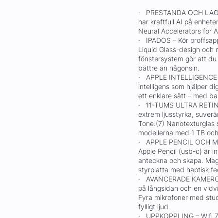
· PRESTANDA OCH LAGRI
har kraftfull AI på enhete
Neural Accelerators för A
· IPADOS – Kör proffsap
Liquid Glass-design och ny
fönstersystem gör att du
bättre än någonsin.
· APPLE INTELLIGENCE – A
intelligens som hjälper d
ett enklare sätt – med ba
· 11-TUMS ULTRA RETIN
extrem ljusstyrka, suverä
Tone.(7) Nanotexturglas s
modellerna med 1 TB och
· APPLE PENCIL OCH MA
Apple Pencil (usb-c) är in
anteckna och skapa. Mag
styrplatta med haptisk f
· AVANCERADE KAMEROR 
på långsidan och en vidv
Fyra mikrofoner med stud
fylligt ljud.
· UPPKOPPLING – Wifi 7 