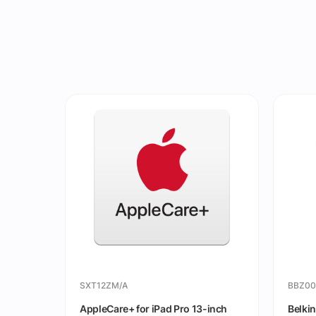
)
SXT12ZM/A
BBZ00
Pro (M4)
AppleCare+ for iPad Pro 13-inch
Belkin