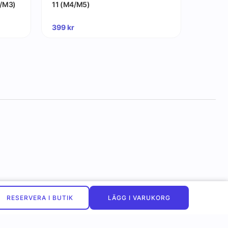
2/M3)
11 (M4/M5)
vägglad
399
kr
199
kr
RESERVERA I BUTIK
LÄGG I VARUKORG