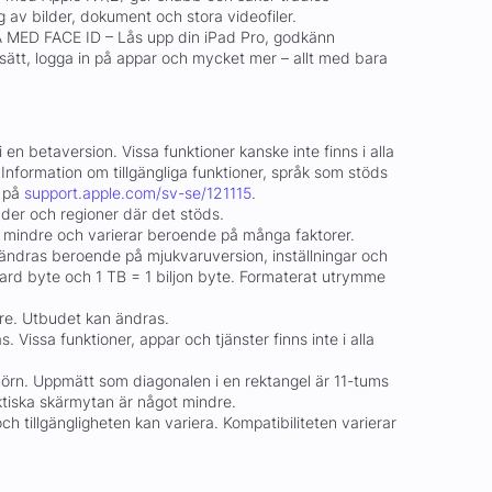
g av bilder, dokument och stora videofiler.
ED FACE ID – Lås upp din iPad Pro, godkänn
 sätt, logga in på appar och mycket mer – allt med bara
 i en betaversion. Vissa funktioner kanske inte finns i alla
. Information om tillgängliga funktioner, språk som stöds
u på
support.apple.com/sv-se/121115
.
länder och regioner där det stöds.
 mindre och varierar beroende på många faktorer.
ändras beroende på mjukvaruversion, inställningar och
jard byte och 1 TB = 1 biljon byte. Formaterat utrymme
ore. Utbudet kan ändras.
 Vissa funktioner, appar och tjänster finns inte i alla
rn. Uppmätt som diagonalen i en rektangel är 11-tums
ktiska skärmytan är något mindre.
och tillgängligheten kan variera. Kompatibiliteten varierar