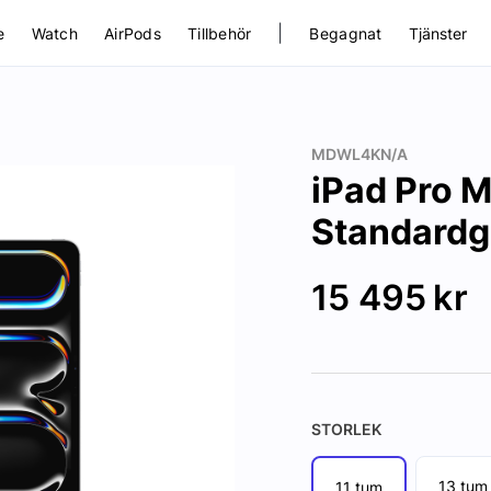
|
e
Watch
AirPods
Tillbehör
Begagnat
Tjänster
MDWL4KN/A
iPad Pro M
Standardg
15 495
kr
STORLEK
13 tum
11 tum