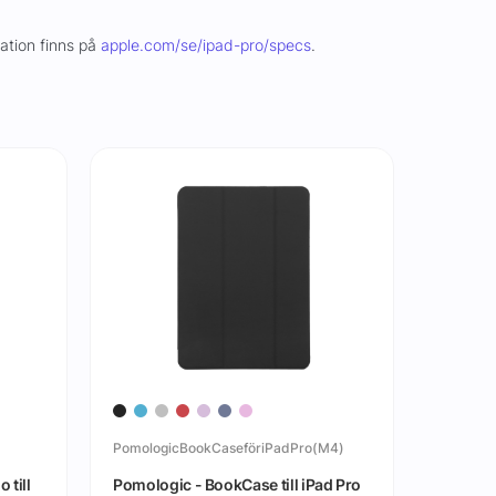
mation finns på
apple.com/se/ipad-pro/specs
.
PomologicBookCaseföriPadPro(M4)
AIWC2
 till
Pomologic - BookCase till iPad Pro
C&C - 