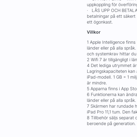
uppkoppling för överförin
· LÅS UPP OCH BETALA M
betalningar på ett säkert
ett ögonkast.
Villkor
1 Apple Intelligence finns
länder eller på alla språk
och systemkrav hittar d
2 Wifi 7 är tillgängligt i 
4 Det lediga utrymmet är
Lagringskapaciteten kan 
iPad-modell. 1 GB = 1 mil
är mindre.
5 Apparna finns i App St
6 Funktionerna kan ändras.
länder eller på alla språk.
7 Skärmen har rundade hö
iPad Pro 11,1 tum. Den fa
8 Tillbehör säljs separat 
beroende på generation.