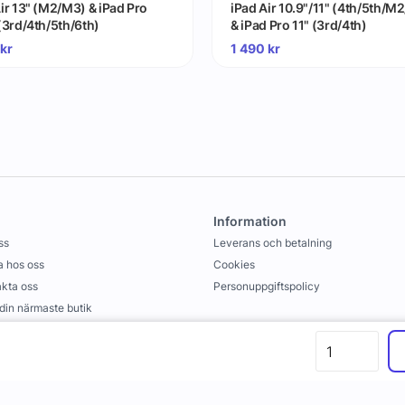
ir 13" (M2/M3) & iPad Pro
iPad Air 10.9"/11" (4th/5th/M
(3rd/4th/5th/6th)
& iPad Pro 11" (3rd/4th)
kr
1 490
kr
Information
ss
Leverans och betalning
 hos oss
Cookies
kta oss
Personuppgiftspolicy
 din närmaste butik
llkor