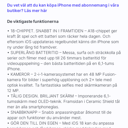
Du vet väl att du kan köpa iPhone med abonnemang i våra
butiker?
Läs mer här
De viktigaste funktionerna
• 18-CHIPPET. SNABBT IN I FRAMTIDEN – A18-chippet ger
kraft åt spel och ett batteri som räcker hela dagen. Och
eftersom iOS uppdateras regelbundet känns din iPhone som
ny under lång tid framöver.
• SUPERLÅNG BATTERITID – Messa, surfa och sträckkolla på
serier och filmer med upp till 26 timmars batteritid för
videouppspelning – den bästa batteritiden på en 6,1-tums
iPhone.
• KAMEROR – 2-i-1-kamerasystemet har en 48 MP Fusion-
kamera för bilder i superhög upplösning och 2× tele med
optisk kvalitet. Ta fantastiska selfies med skärmkameran på
12 MP.
• TÅLIG DESIGN. BRILJANT SKÄRM – Imponerande 6,1-
tumsskärm med OLED-teknik. Framsidan i Ceramic Shield tål
mer än alla smartphoneglas.
• SNABBKNAPP – Snabb anpassningsbar åtkomst till de
appar och funktioner du använder mest.
• GÖR DEN TILL DIN EGEN – Med iOS 18 kan du anpassa