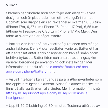
Villkor
Skärmen har rundade hörn som följer den elegant välvda
designen och är placerade inom ett rektangulärt format.
Uppmätt som diagonalen i en rektangel är skärmen 6,06 tum
(iPhone 17e), 6,27 tum (iPhone 17, iPhone 17 Pro), 6,55 tum
(iPhone Air) respektive 6,86 tum (iPhone 17 Pro Max). Den
faktiska skärmytan är något mindre.
• Batteritiden beror på nätverkskonfigurationen och många
andra faktorer. De faktiska resultaten varierar. Batteriet har
ett begränsat antal laddningscykler och kan så småningom
behöva bytas ut. Batteritiden och antalet laddningscykler
varierar beroende på användning och inställningar. Mer
information hittar du på
apple.com/se/batteries/ och
apple.com/iphone/battery.html
.
• Visuell intelligens kan användas på alla iPhone-enheter som
har Apple Intelligence aktiverat. Vissa funktioner kanske inte
finns på alla språk eller i alla länder. Mer information finns på
https://sv-se/support.apple.com/sv-se/121115#visual-
intelligence
.
• Upp till 50 % laddning på 30 minuter. Testerna utfördes av