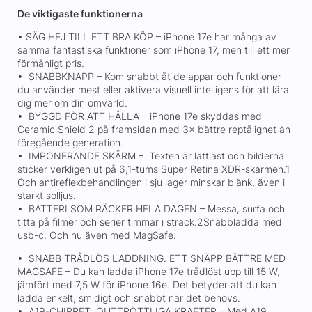
De viktigaste funktionerna
• SÄG HEJ TILL ETT BRA KÖP – iPhone 17e har många av
samma fantastiska funktioner som iPhone 17, men till ett mer
förmånligt pris.
• SNABBKNAPP – Kom snabbt åt de appar och funktioner
du använder mest eller aktivera visuell intelligens för att lära
dig mer om din omvärld.
• BYGGD FÖR ATT HÅLLA – iPhone 17e skyddas med
Ceramic Shield 2 på framsidan med 3× bättre reptålighet än
föregående generation.
• IMPONERANDE SKÄRM – Texten är lättläst och bilderna
sticker verkligen ut på 6,1-tums Super Retina XDR-skärmen.1
Och antireflexbehandlingen i sju lager minskar blänk, även i
starkt solljus.
• BATTERI SOM RÄCKER HELA DAGEN – Messa, surfa och
titta på filmer och serier timmar i sträck.2Snabbladda med
usb-c. Och nu även med MagSafe.
• SNABB TRÅDLÖS LADDNING. ETT SNÄPP BÄTTRE MED
MAGSAFE – Du kan ladda iPhone 17e trådlöst upp till 15 W,
jämfört med 7,5 W för iPhone 16e. Det betyder att du kan
ladda enkelt, smidigt och snabbt när det behövs.
• A19-CHIPPET. OUTTRÖTTLIGA KRAFTER – Med A19