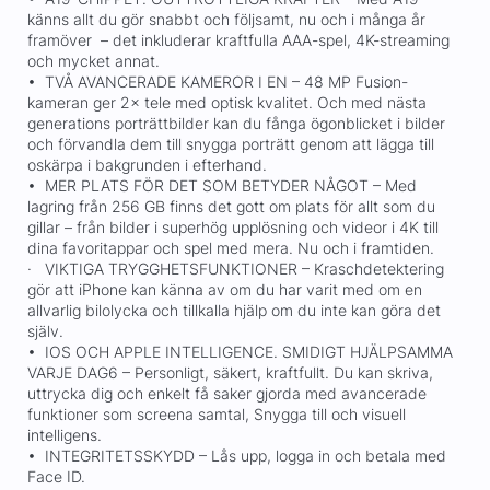
känns allt du gör snabbt och följsamt, nu och i många år
framöver – det inkluderar kraftfulla AAA-spel, 4K-streaming
och mycket annat.
• TVÅ AVANCERADE KAMEROR I EN – 48 MP Fusion-
kameran ger 2× tele med optisk kvalitet. Och med nästa
generations porträttbilder kan du fånga ögonblicket i bilder
och förvandla dem till snygga porträtt genom att lägga till
oskärpa i bakgrunden i efterhand.
• MER PLATS FÖR DET SOM BETYDER NÅGOT – Med
lagring från 256 GB finns det gott om plats för allt som du
gillar – från bilder i superhög upplösning och videor i 4K till
dina favoritappar och spel med mera. Nu och i framtiden.
· VIKTIGA TRYGGHETSFUNKTIONER – Kraschdetektering
gör att iPhone kan känna av om du har varit med om en
allvarlig bilolycka och tillkalla hjälp om du inte kan göra det
själv.
• IOS OCH APPLE INTELLIGENCE. SMIDIGT HJÄLPSAMMA
VARJE DAG6 – Personligt, säkert, kraftfullt. Du kan skriva,
uttrycka dig och enkelt få saker gjorda med avancerade
funktioner som screena samtal, Snygga till och visuell
intelligens.
• INTEGRITETSSKYDD – Lås upp, logga in och betala med
Face ID.