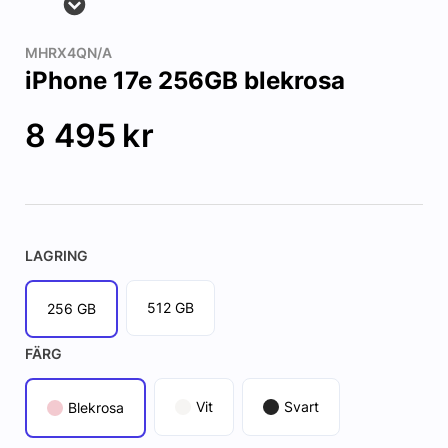
MHRX4QN/A
iPhone 17e 256GB blekrosa
8 495
kr
LAGRING
512 GB
256 GB
FÄRG
Vit
Svart
Blekrosa