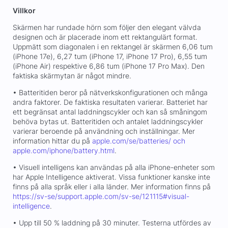
Villkor
Skärmen har rundade hörn som följer den elegant välvda
designen och är placerade inom ett rektangulärt format.
Uppmätt som diagonalen i en rektangel är skärmen 6,06 tum
(iPhone 17e), 6,27 tum (iPhone 17, iPhone 17 Pro), 6,55 tum
(iPhone Air) respektive 6,86 tum (iPhone 17 Pro Max). Den
faktiska skärmytan är något mindre.
• Batteritiden beror på nätverkskonfigurationen och många
andra faktorer. De faktiska resultaten varierar. Batteriet har
ett begränsat antal laddningscykler och kan så småningom
behöva bytas ut. Batteritiden och antalet laddningscykler
varierar beroende på användning och inställningar. Mer
information hittar du på
apple.com/se/batteries/ och
apple.com/iphone/battery.html
.
• Visuell intelligens kan användas på alla iPhone-enheter som
har Apple Intelligence aktiverat. Vissa funktioner kanske inte
finns på alla språk eller i alla länder. Mer information finns på
https://sv-se/support.apple.com/sv-se/121115#visual-
intelligence
.
• Upp till 50 % laddning på 30 minuter. Testerna utfördes av