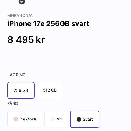
MHRV4QN/A
iPhone 17e 256GB svart
8 495
kr
LAGRING
512 GB
256 GB
FÄRG
Blekrosa
Vit
Svart