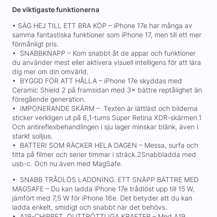
De viktigaste funktionerna
• SÄG HEJ TILL ETT BRA KÖP – iPhone 17e har många av
samma fantastiska funktioner som iPhone 17, men till ett mer
förmånligt pris.
• SNABBKNAPP – Kom snabbt åt de appar och funktioner
du använder mest eller aktivera visuell intelligens för att lära
dig mer om din omvärld.
• BYGGD FÖR ATT HÅLLA – iPhone 17e skyddas med
Ceramic Shield 2 på framsidan med 3× bättre reptålighet än
föregående generation.
• IMPONERANDE SKÄRM – Texten är lättläst och bilderna
sticker verkligen ut på 6,1-tums Super Retina XDR-skärmen.1
Och antireflexbehandlingen i sju lager minskar blänk, även i
starkt solljus.
• BATTERI SOM RÄCKER HELA DAGEN – Messa, surfa och
titta på filmer och serier timmar i sträck.2Snabbladda med
usb-c. Och nu även med MagSafe.
• SNABB TRÅDLÖS LADDNING. ETT SNÄPP BÄTTRE MED
MAGSAFE – Du kan ladda iPhone 17e trådlöst upp till 15 W,
jämfört med 7,5 W för iPhone 16e. Det betyder att du kan
ladda enkelt, smidigt och snabbt när det behövs.
• A19-CHIPPET. OUTTRÖTTLIGA KRAFTER – Med A19