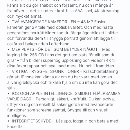
känns allt du gör snabbt och följsamt, nu och i många år
framöver – det inkluderar kraftfulla AAA-spel, 4K-streaming
och mycket annat.
• TVÅ AVANCERADE KAMEROR I EN – 48 MP Fusion-
kameran ger 2× tele med optisk kvalitet. Och med nästa
generations porträttbilder kan du fånga ögonblicket i bilder
och förvandla dem till snygga porträtt genom att lägga till
oskärpa i bakgrunden i efterhand.
• MER PLATS FÖR DET SOM BETYDER NÅGOT – Med
lagring från 256 GB finns det gott om plats för allt som du
gillar – från bilder i superhög upplösning och videor i 4K till
dina favoritappar och spel med mera. Nu och i framtiden.
· VIKTIGA TRYGGHETSFUNKTIONER – Kraschdetektering
gör att iPhone kan känna av om du har varit med om en
allvarlig bilolycka och tillkalla hjälp om du inte kan göra det
själv.
• IOS OCH APPLE INTELLIGENCE. SMIDIGT HJÄLPSAMMA
VARJE DAG6 – Personligt, säkert, kraftfullt. Du kan skriva,
uttrycka dig och enkelt få saker gjorda med avancerade
funktioner som screena samtal, Snygga till och visuell
intelligens.
• INTEGRITETSSKYDD – Lås upp, logga in och betala med
Face ID.