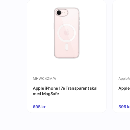
MHWC4ZM/A
Apple
Apple iPhone 17e Transparent skal
Apple
med MagSafe
695
kr
595
k