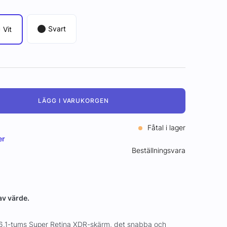
Svart
Vit
LÄGG I VARUKORGEN
Fåtal i lager
er
Beställningsvara
 av värde.
 6,1-tums Super Retina XDR-skärm, det snabba och