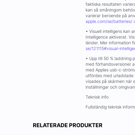
faktiska resultaten varier
kan så småningom behöva 
varierar beroende på anvä
apple.com/se/batteries/ 
• Visuell intelligens kan
Intelligence aktiverat. Vis
länder. Mer information f
se/121115#visual-intellig
• Upp till 50 % laddning 
med förhandsversioner a
med Apples usb-c-ström
utfördes med urladdade i
visades på skärmen när 
inställningar och omgivand
Teknisk info
Fullständig teknisk infor
RELATERADE PRODUKTER