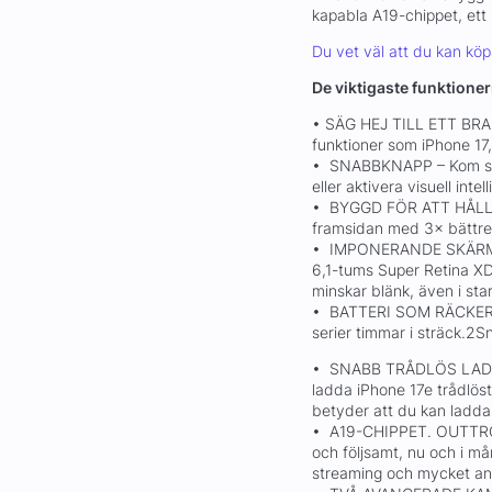
kapabla A19-chippet, ett
Du vet väl att du kan kö
De viktigaste funktione
• SÄG HEJ TILL ETT BRA 
funktioner som iPhone 17, 
• SNABBKNAPP – Kom sna
eller aktivera visuell inte
• BYGGD FÖR ATT HÅLLA 
framsidan med 3× bättre 
• IMPONERANDE SKÄRM – T
6,1-tums Super Retina XD
minskar blänk, även i stark
• BATTERI SOM RÄCKER H
serier timmar i sträck.
• SNABB TRÅDLÖS LADD
ladda iPhone 17e trådlöst
betyder att du kan ladda
• A19-CHIPPET. OUTTRÖT
och följsamt, nu och i må
streaming och mycket an