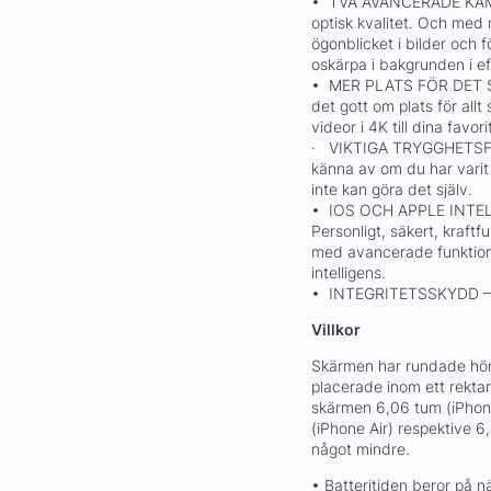
• TVÅ AVANCERADE KAME
optisk kvalitet. Och med 
ögonblicket i bilder och f
oskärpa i bakgrunden i e
• MER PLATS FÖR DET S
det gott om plats för allt
videor i 4K till dina fav
· VIKTIGA TRYGGHETSFUN
känna av om du har varit 
inte kan göra det själv.
• IOS OCH APPLE INTE
Personligt, säkert, kraftf
med avancerade funktione
intelligens.
• INTEGRITETSSKYDD – Lå
Villkor
Skärmen har rundade hörn
placerade inom ett rekta
skärmen 6,06 tum (iPhone
(iPhone Air) respektive 
något mindre.
• Batteritiden beror på 