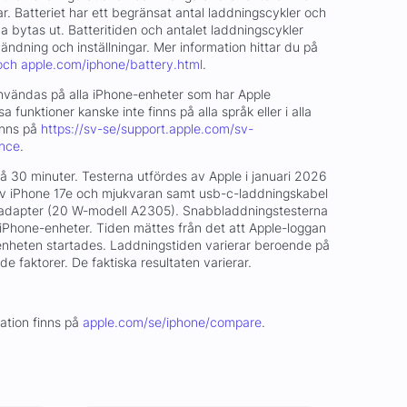
ar. Batteriet har ett begränsat antal laddningscykler och
bytas ut. Batteritiden och antalet laddningscykler
ndning och inställningar. Mer information hittar du på
och apple.com/iphone/battery.html
.
 användas på alla iPhone-enheter som har Apple
sa funktioner kanske inte finns på alla språk eller i alla
inns på
https://sv-se/support.apple.com/sv-
ence
.
på 30 minuter. Testerna utfördes av Apple i januari 2026
v iPhone 17e och mjukvaran samt usb-c-laddningskabel
adapter (20 W-modell A2305). Snabbladdningstesterna
Phone-enheter. Tiden mättes från det att Apple-loggan
enheten startades. Laddningstiden varierar beroende på
e faktorer. De faktiska resultaten varierar.
mation finns på
apple.com/se/iphone/compare
.