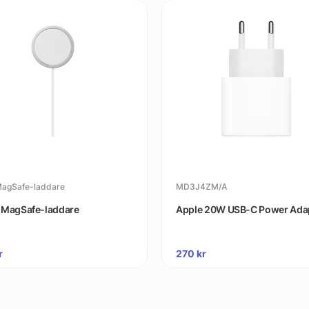
MagSafe-laddare
MD3J4ZM/A
 MagSafe-laddare
Apple 20W USB-C Power Ada
r
270
kr