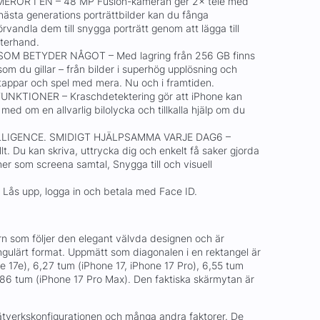
ROR I EN – 48 MP Fusion-kameran ger 2× tele med
nästa generations porträttbilder kan du fånga
örvandla dem till snygga porträtt genom att lägga till
fterhand.
OM BETYDER NÅGOT – Med lagring från 256 GB finns
 som du gillar – från bilder i superhög upplösning och
oritappar och spel med mera. Nu och i framtiden.
KTIONER – Kraschdetektering gör att iPhone kan
med om en allvarlig bilolycka och tillkalla hjälp om du
LLIGENCE. SMIDIGT HJÄLPSAMMA VARJE DAG6 –
ullt. Du kan skriva, uttrycka dig och enkelt få saker gjorda
r som screena samtal, Snygga till och visuell
s upp, logga in och betala med Face ID.
 som följer den elegant välvda designen och är
ngulärt format. Uppmätt som diagonalen i en rektangel är
 17e), 6,27 tum (iPhone 17, iPhone 17 Pro), 6,55 tum
6,86 tum (iPhone 17 Pro Max). Den faktiska skärmytan är
nätverkskonfigurationen och många andra faktorer. De