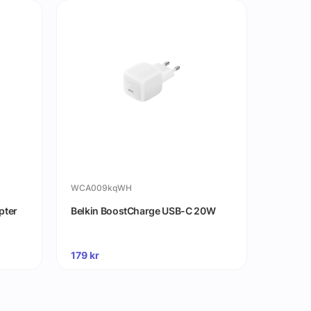
WCA009kqWH
iPhone17
pter
Belkin BoostCharge USB-C 20W
Apple i
MagSaf
179
kr
695
kr