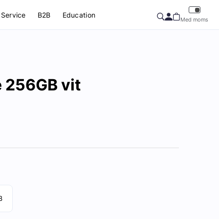
Service
B2B
Education
Med moms
e 256GB vit
B