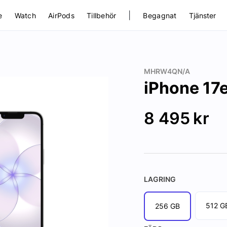
|
e
Watch
AirPods
Tillbehör
Begagnat
Tjänster
MHRW4QN/A
iPhone 17
8 495
kr
LAGRING
512 G
256 GB