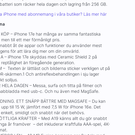
 batteri som räcker hela dagen och lagring från 256 GB.
pa iPhone med abonnemang i våra butiker? Läs mer här
rna
KÖP – iPhone 17e har många av samma fantastiska
men till ett mer förmånligt pris.
bbt åt de appar och funktioner du använder mest
lligens för att lära dig mer om din omvärld.
– iPhone 17e skyddas med Ceramic Shield 2 på
reptålighet än föregående generation.
exten är lättläst och bilderna sticker verkligen ut på
R-skärmen.1 Och antireflexbehandlingen i sju lager
t solljus.
ELA DAGEN – Messa, surfa och titta på filmer och
2Snabbladda med usb-c. Och nu även med MagSafe.
NING. ETT SNÄPP BÄTTRE MED MAGSAFE – Du kan
 upp till 15 W, jämfört med 7,5 W för iPhone 16e. Det
 enkelt, smidigt och snabbt när det behövs.
TLIGA KRAFTER – Med A19 känns allt du gör snabbt
nga år framöver – det inkluderar kraftfulla AAA-spel, 4K-
nat.