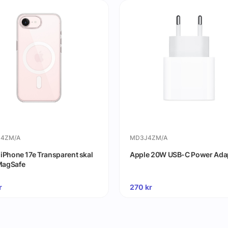
4ZM/A
MD3J4ZM/A
 iPhone 17e Transparent skal
Apple 20W USB-C Power Ada
MagSafe
r
270
kr