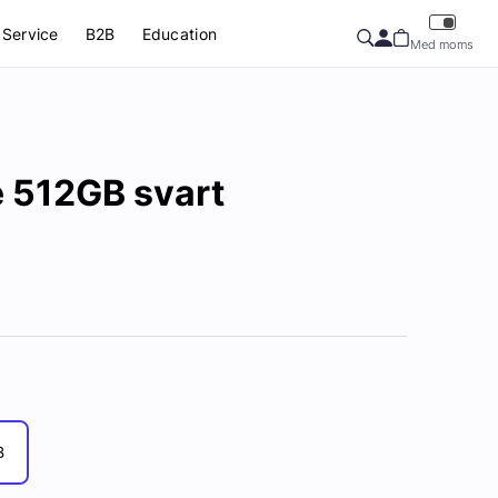
Service
B2B
Education
Med moms
e 512GB svart
B