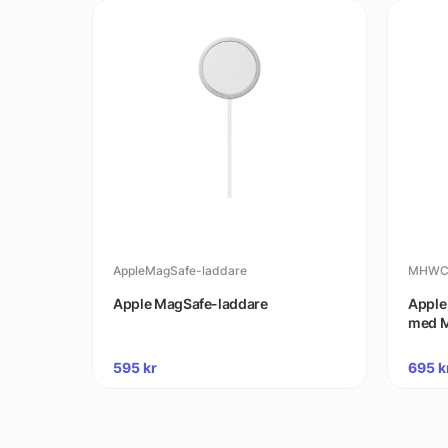
AppleMagSafe-laddare
MHWC
Apple MagSafe-laddare
Apple
med 
595
kr
695
k