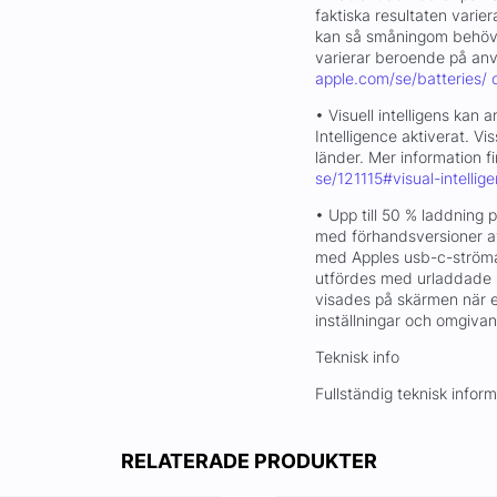
faktiska resultaten varier
kan så småningom behöva 
varierar beroende på anvä
apple.com/se/batteries/ 
• Visuell intelligens kan
Intelligence aktiverat. Vis
länder. Mer information f
se/121115#visual-intellig
• Upp till 50 % laddning 
med förhandsversioner a
med Apples usb-c-ström
utfördes med urladdade i
visades på skärmen när 
inställningar och omgivand
Teknisk info
Fullständig teknisk infor
RELATERADE PRODUKTER