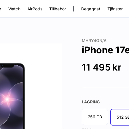
|
e
Watch
AirPods
Tillbehör
Begagnat
Tjänster
MHRY4QN/A
iPhone 17
11 495
kr
LAGRING
256 GB
512 G