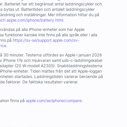
ar. Batteriet har ett begränsat antal laddningscykler och
bytas ut. Batteritiden och antalet laddningscykler
ndning och inställningar. Mer information hittar du på
och apple.com/iphone/battery.html
.
 användas på alla iPhone-enheter som har Apple
sa funktioner kanske inte finns på alla språk eller i alla
inns på
https://sv-se/support.apple.com/sv-
ence
.
på 30 minuter. Testerna utfördes av Apple i januari 2026
v iPhone 17e och mjukvaran samt usb-c-laddningskabel
adapter (20 W-modell A2305). Snabbladdningstesterna
Phone-enheter. Tiden mättes från det att Apple-loggan
enheten startades. Laddningstiden varierar beroende på
e faktorer. De faktiska resultaten varierar.
mation finns på
apple.com/se/iphone/compare
.