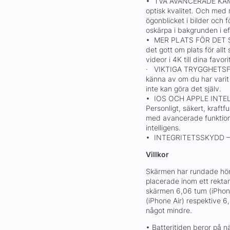
• TVÅ AVANCERADE KAME
optisk kvalitet. Och med 
ögonblicket i bilder och f
oskärpa i bakgrunden i e
• MER PLATS FÖR DET S
det gott om plats för allt
videor i 4K till dina fav
· VIKTIGA TRYGGHETSFUN
känna av om du har varit 
inte kan göra det själv.
• IOS OCH APPLE INTE
Personligt, säkert, kraftf
med avancerade funktione
intelligens.
• INTEGRITETSSKYDD – Lå
Villkor
Skärmen har rundade hörn
placerade inom ett rekta
skärmen 6,06 tum (iPhone
(iPhone Air) respektive 
något mindre.
• Batteritiden beror på 