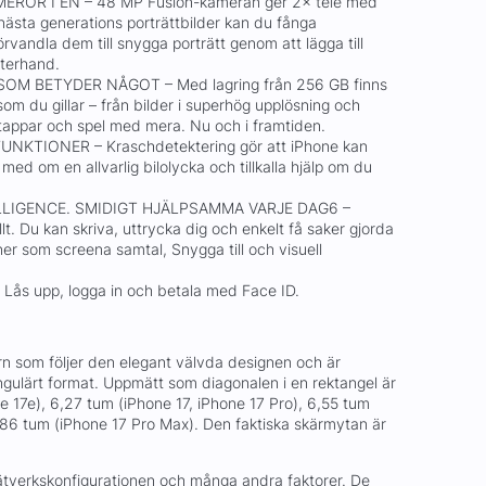
ROR I EN – 48 MP Fusion-kameran ger 2× tele med
nästa generations porträttbilder kan du fånga
örvandla dem till snygga porträtt genom att lägga till
fterhand.
OM BETYDER NÅGOT – Med lagring från 256 GB finns
 som du gillar – från bilder i superhög upplösning och
oritappar och spel med mera. Nu och i framtiden.
KTIONER – Kraschdetektering gör att iPhone kan
med om en allvarlig bilolycka och tillkalla hjälp om du
LLIGENCE. SMIDIGT HJÄLPSAMMA VARJE DAG6 –
ullt. Du kan skriva, uttrycka dig och enkelt få saker gjorda
r som screena samtal, Snygga till och visuell
s upp, logga in och betala med Face ID.
 som följer den elegant välvda designen och är
ngulärt format. Uppmätt som diagonalen i en rektangel är
 17e), 6,27 tum (iPhone 17, iPhone 17 Pro), 6,55 tum
6,86 tum (iPhone 17 Pro Max). Den faktiska skärmytan är
nätverkskonfigurationen och många andra faktorer. De