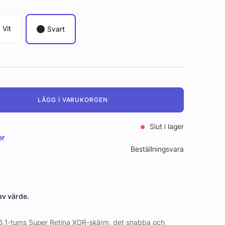
Vit
Svart
LÄGG I VARUKORGEN
Slut i lager
er
Beställningsvara
 av värde.
 6,1-tums Super Retina XDR-skärm, det snabba och