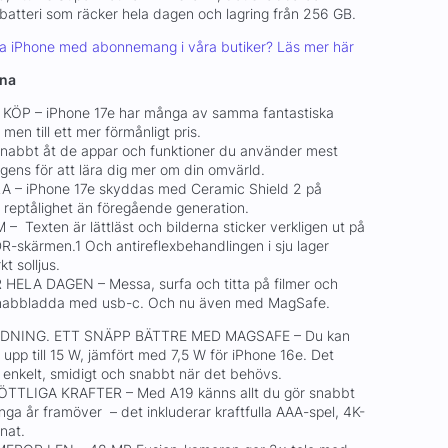
 batteri som räcker hela dagen och lagring från 256 GB.
pa iPhone med abonnemang i våra butiker? Läs mer här
rna
KÖP – iPhone 17e har många av samma fantastiska
men till ett mer förmånligt pris.
bbt åt de appar och funktioner du använder mest
lligens för att lära dig mer om din omvärld.
– iPhone 17e skyddas med Ceramic Shield 2 på
reptålighet än föregående generation.
exten är lättläst och bilderna sticker verkligen ut på
R-skärmen.1 Och antireflexbehandlingen i sju lager
t solljus.
ELA DAGEN – Messa, surfa och titta på filmer och
2Snabbladda med usb-c. Och nu även med MagSafe.
NING. ETT SNÄPP BÄTTRE MED MAGSAFE – Du kan
 upp till 15 W, jämfört med 7,5 W för iPhone 16e. Det
 enkelt, smidigt och snabbt när det behövs.
TLIGA KRAFTER – Med A19 känns allt du gör snabbt
nga år framöver – det inkluderar kraftfulla AAA-spel, 4K-
nat.