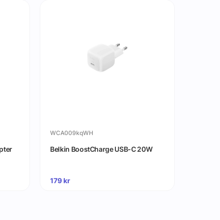
WCA009kqWH
iPhone17
pter
Belkin BoostCharge USB-C 20W
Apple i
MagSaf
179
kr
695
kr