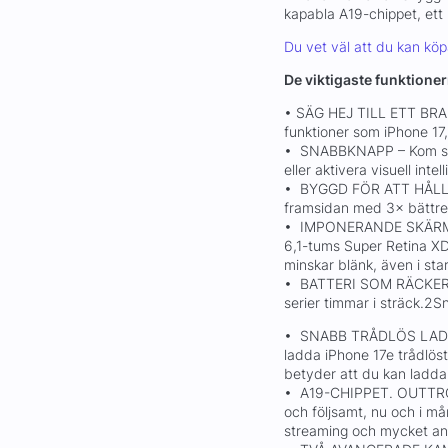
kapabla A19-chippet, ett
Du vet väl att du kan kö
De viktigaste funktione
• SÄG HEJ TILL ETT BRA 
funktioner som iPhone 17, 
• SNABBKNAPP – Kom sna
eller aktivera visuell inte
• BYGGD FÖR ATT HÅLLA 
framsidan med 3× bättre 
• IMPONERANDE SKÄRM – T
6,1-tums Super Retina XD
minskar blänk, även i stark
• BATTERI SOM RÄCKER H
serier timmar i sträck.
• SNABB TRÅDLÖS LADD
ladda iPhone 17e trådlöst
betyder att du kan ladda
• A19-CHIPPET. OUTTRÖT
och följsamt, nu och i må
streaming och mycket an