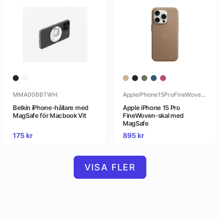
MMA006BTWH
AppleiPhone15ProFineWoven-skalmedMagSafe
Belkin iPhone-hållare med
Apple iPhone 15 Pro
MagSafe för Macbook Vit
FineWoven-skal med
MagSafe
175
kr
895
kr
VISA FLER