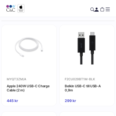
MYQT3ZM/A
F2CU029BT1M-BLK
Apple 240W USB-C Charge
Belkin USB-C till USB-A
Cable (2 m)
0,9m
445
kr
299
kr