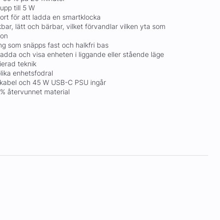
upp till 5 W
ort för att ladda en smartklocka
bar, lätt och bärbar, vilket förvandlar vilken yta som
ion
ing som snäpps fast och halkfri bas
 ladda och visa enheten i liggande eller stående läge
ierad teknik
ika enhetsfodral
C-kabel och 45 W USB-C PSU ingår
5 % återvunnet material