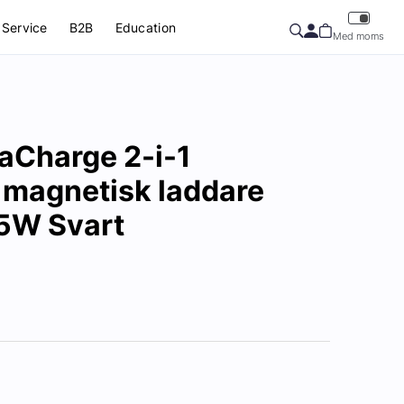
Service
B2B
Education
Med moms
raCharge 2-i-1
 magnetisk laddare
5W Svart