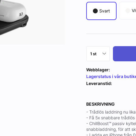
Vi
Svart
Webblager:
Lagerstatus i våra butik
Leveranstid:
BESKRIVNING
- Trådlös laddning nu li
- Få 5x snabbare trådlös 
- ChillBoost™ passiv kylt
snabbladdning, för att sk
- Ladda en iPhone från 