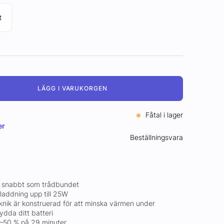
t
LÄGG I VARUKORGEN
Fåtal i lager
er
Beställningsvara
ka snabbt som trådbundet
laddning upp till 25W
eknik är konstruerad för att minska värmen under
ydda ditt batteri
0–50 % på 29 minuter