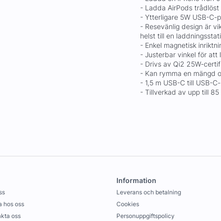
- Ladda AirPods trådlöst 
- Ytterligare 5W USB-C-p
- Resevänlig design är vik
helst till en laddningsstat
- Enkel magnetisk inriktn
- Justerbar vinkel för att
- Drivs av Qi2 25W-certif
- Kan rymma en mängd ol
- 1,5 m USB-C till USB-
- Tillverkad av upp till 8
Information
ss
Leverans och betalning
 hos oss
Cookies
kta oss
Personuppgiftspolicy