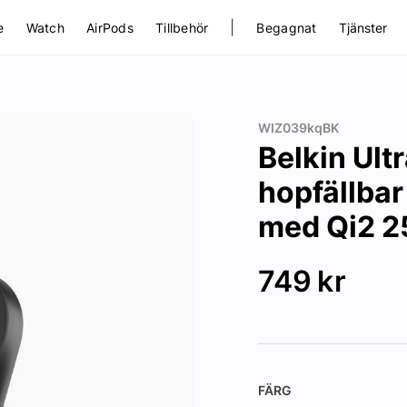
|
e
Watch
AirPods
Tillbehör
Begagnat
Tjänster
WIZ039kqBK
Belkin Ult
hopfällbar
med Qi2 2
749
kr
FÄRG