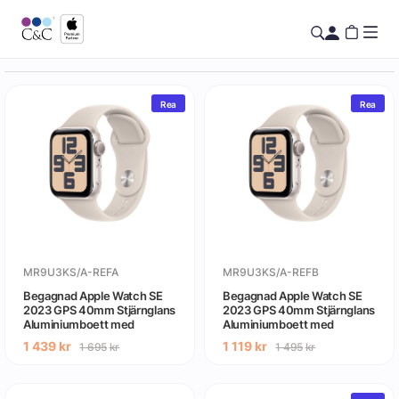
Rea
Rea
MR9U3KS/A-REFA
MR9U3KS/A-REFB
Begagnad Apple Watch SE
Begagnad Apple Watch SE
2023 GPS 40mm Stjärnglans
2023 GPS 40mm Stjärnglans
Aluminiumboett med
Aluminiumboett med
Stjärnglans Sport Band -
Stjärnglans Sport Band -
1 439
kr
1 119
kr
1 695
kr
1 495
kr
S/M- Gradering A
S/M- Gradering B