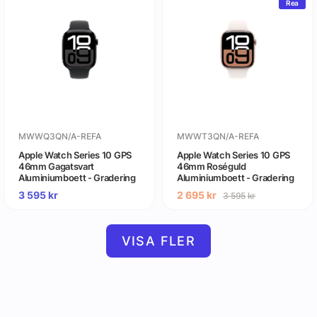
Rea
MWWQ3QN/A-REFA
MWWT3QN/A-REFA
Apple Watch Series 10 GPS
Apple Watch Series 10 GPS
46mm Gagatsvart
46mm Roséguld
Aluminiumboett - Gradering
Aluminiumboett - Gradering
A (begagnad)
A (begagnad)
3 595
kr
2 695
kr
3 595
kr
VISA FLER