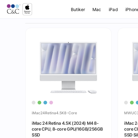
Butiker
Mac
iPad
iPhon
iMac24Retina4.5K8-Core
MWUC3
iMac 24 Retina 4.5K (2024) M4 8-
iMac 2
core CPU, 8-core GPU/16GB/256GB
core C
SSD
SSD Si