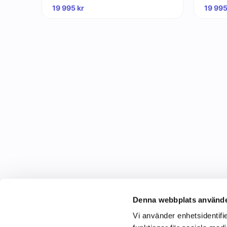
19 995
kr
19 99
Denna webbplats använde
Vi använder enhetsidentifie
C&C