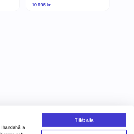
19 995
kr
Tillåt alla
illhandahålla