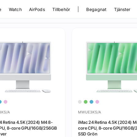
|
e
Watch
AirPods
Tillbehör
Begagnat
Tjänster
KS/A
MWUE3KS/A
4 Retina 4.5K (2024) M4 8-
iMac 24 Retina 4.5K (2024) M
PU, 8-core GPU/16GB/256GB
core CPU, 8-core GPU/16GB
lver
SSD Grön