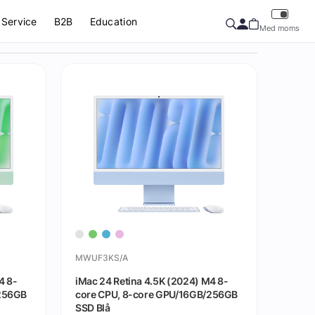
Service
B2B
Education
Med moms
MWUF3KS/A
4 8-
iMac 24 Retina 4.5K (2024) M4 8-
/256GB
core CPU, 8-core GPU/16GB/256GB
SSD Blå