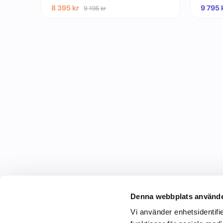
8 395
kr
9 795
9 195
kr
Denna webbplats använde
Vi använder enhetsidentifie
C&C