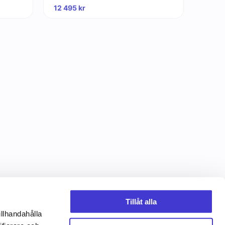
12 495
kr
Tillåt alla
illhandahålla