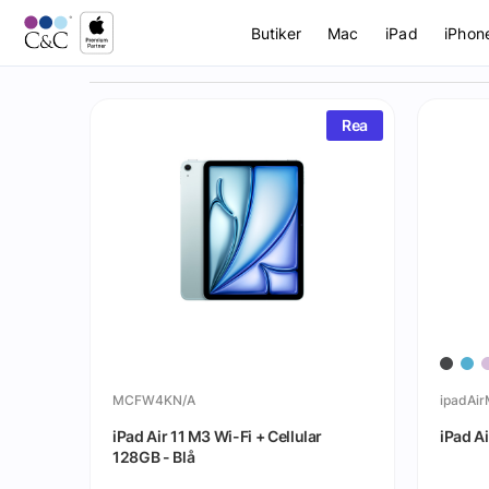
Butiker
Mac
iPad
iPhon
Rea
MCFW4KN/A
ipadAi
iPad Air 11 M3 Wi-Fi + Cellular
iPad A
128GB - Blå