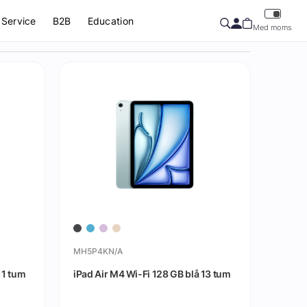
Service
B2B
Education
Med moms
MH5P4KN/A
11 tum
iPad Air M4 Wi-Fi 128 GB blå 13 tum