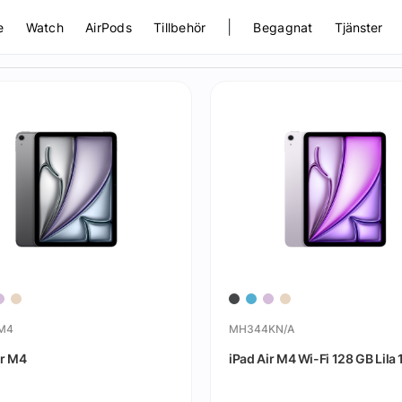
|
e
Watch
AirPods
Tillbehör
Begagnat
Tjänster
rM4
MH344KN/A
ir M4
iPad Air M4 Wi-Fi 128 GB Lila 