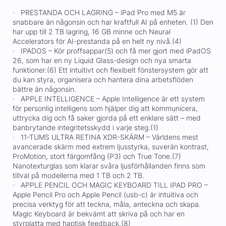
· PRESTANDA OCH LAGRING – iPad Pro med M5 är
snabbare än någonsin och har kraftfull AI på enheten. (1) Den
har upp till 2 TB lagring, 16 GB minne och Neural
Accelerators för AI-prestanda på en helt ny nivå.(4)
· IPADOS – Kör proffsappar(5) och få mer gjort med iPadOS
26, som har en ny Liquid Glass-design och nya smarta
funktioner.(6) Ett intuitivt och flexibelt fönstersystem gör att
du kan styra, organisera och hantera dina arbetsflöden
bättre än någonsin.
· APPLE INTELLIGENCE – Apple Intelligence är ett system
för personlig intelligens som hjälper dig att kommunicera,
uttrycka dig och få saker gjorda på ett enklare sätt – med
banbrytande integritetsskydd i varje steg.(1)
· 11-TUMS ULTRA RETINA XDR-SKÄRM – Världens mest
avancerade skärm med extrem ljusstyrka, suverän kontrast,
ProMotion, stort färgomfång (P3) och True Tone.(7)
Nanotexturglas som klarar svåra ljusförhållanden finns som
tillval på modellerna med 1 TB och 2 TB.
· APPLE PENCIL OCH MAGIC KEYBOARD TILL IPAD PRO –
Apple Pencil Pro och Apple Pencil (usb-c) är intuitiva och
precisa verktyg för att teckna, måla, anteckna och skapa.
Magic Keyboard är bekvämt att skriva på och har en
styrplatta med haptisk feedback.(8)