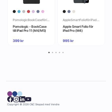
PomologicBookCaseföriPadPro(M4)
AppleSmartFolioföriPadPro(M4)
Pomologic - BookCase
Apple Smart Folio för
till iPad Pro 11 (M4/M5)
iPad Pro (M4)
399
kr
995
kr
Copyright © 2026 C&C
Skapad med
Vendre