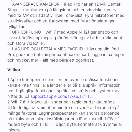
· AVANCERADE KAMEROR – iPad Pro har en 12 MP Center
Stage-skärmkamera på långsidan och en vidvinkelkamera
med 12 MP och adaptiv True Tone‑blixt. Fyra mikrofoner med
studiokvalitet och ett ljudsystem med fyra högtalare ger
fylligt ljud.
· UPPKOPPLING – Wifi 7 med Apple N1(2) ger snabb och
säker trådlös uppkoppling för överföring av bilder, dokument
och stora videofiler.
· LÅS UPP OCH BETALA MED FACE ID – Lås upp din iPad
Pro, godkänn betalningar på ett säkert sätt, logga in på appar
och mycket mer – allt med bara ett ögonkast.
Villkor
1 Apple Intelligence finns i en betaversion. Vissa funktioner
kanske inte finns i alla länder eller på alla språk. Information
om tillgängliga funktioner, språk som stöds och systemkrav
hittar du på
support.apple.com/sv-se/121115
.
2 Wifi 7 är tillgängligt i länder och regioner där det stöds.
4 Det lediga utrymmet är mindre och varierar beroende på
många faktorer. Lagringskapaciteten kan ändras beroende
på mjukvaruversion, inställningar och iPad-modell. 1 GB = 1
miljard byte och 1 TB = 1 biljon byte. Formaterat utrymme är
mindre.