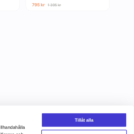
795
kr
1 395
kr
Tillåt alla
illhandahålla