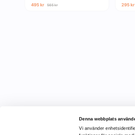
495
kr
295
kr
565
kr
Denna webbplats använde
Vi använder enhetsidentifie
C&C