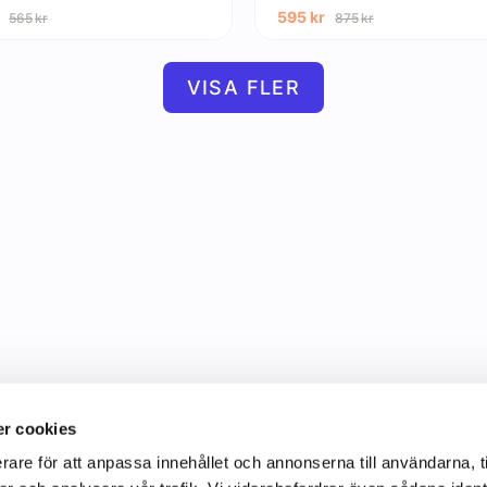
595
kr
565
kr
875
kr
VISA FLER
r cookies
rare för att anpassa innehållet och annonserna till användarna, t
Information