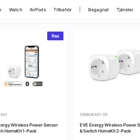
|
e
Watch
AirPods
Tillbehör
Begagnat
Tjänster
Rea
8301
10EBO8301-2X
ergy Wireless Power Sensor
EVE Energy Wireless Power 
ch HomeKit 1-Pack
& Switch HomeKit 2-Pack