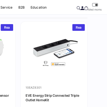
Service
B2B
Education
Med moms
Rea
Rea
10EAZ8301
Sensor
EVE Energy Strip Connected Triple
Outlet HomeKit