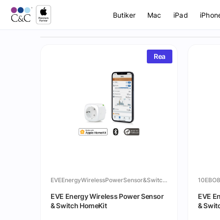
Butiker
Mac
iPad
iPhon
Rea
EVEEnergyWirelessPowerSensor&SwitchHomeKit
10EBO
EVE Energy Wireless Power Sensor
EVE En
& Switch HomeKit
& Swit