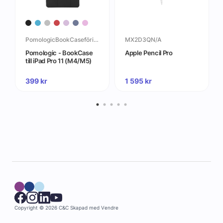
PomologicBookCaseföriPadPro(M4)
MX2D3QN/A
Pomologic - BookCase
Apple Pencil Pro
till iPad Pro 11 (M4/M5)
399
kr
1 595
kr
Copyright © 2026 C&C
Skapad med
Vendre