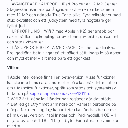
· AVANCERADE KAMEROR – iPad Pro har en 12 MP Center
Stage-skärmkamera på långsidan och en vidvinkelkamera
med 12 MP och adaptiv True Tone‑blixt. Fyra mikrofoner med
studiokvalitet och ett ljudsystem med fyra högtalare ger
fylligt ljud.
· UPPKOPPLING – Wifi 7 med Apple N1(2) ger snabb och
säker trådlös uppkoppling för överföring av bilder, dokument
och stora videofiler.
· LÅS UPP OCH BETALA MED FACE ID – Lås upp din iPad
Pro, godkänn betalningar på ett säkert sätt, logga in på appar
och mycket mer – allt med bara ett ögonkast.
Villkor
1 Apple Intelligence finns i en betaversion. Vissa funktioner
kanske inte finns i alla länder eller på alla språk. Information
om tillgängliga funktioner, språk som stöds och systemkrav
hittar du på
support.apple.com/sv-se/121115
.
2 Wifi 7 är tillgängligt i länder och regioner där det stöds.
4 Det lediga utrymmet är mindre och varierar beroende på
många faktorer. Lagringskapaciteten kan ändras beroende
på mjukvaruversion, inställningar och iPad-modell. 1 GB = 1
miljard byte och 1 TB = 1 biljon byte. Formaterat utrymme är
mindre.