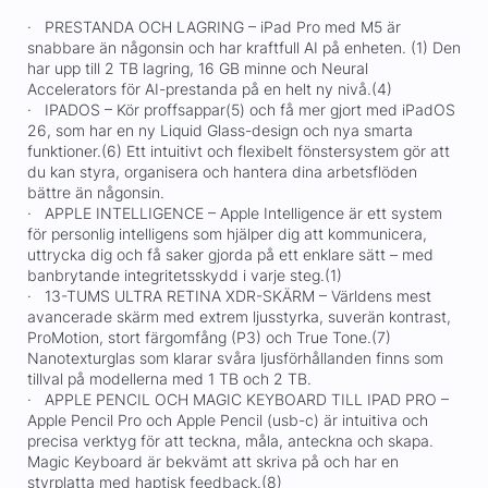
· PRESTANDA OCH LAGRING – iPad Pro med M5 är
snabbare än någonsin och har kraftfull AI på enheten. (1) Den
har upp till 2 TB lagring, 16 GB minne och Neural
Accelerators för AI-prestanda på en helt ny nivå.(4)
· IPADOS – Kör proffsappar(5) och få mer gjort med iPadOS
26, som har en ny Liquid Glass-design och nya smarta
funktioner.(6) Ett intuitivt och flexibelt fönstersystem gör att
du kan styra, organisera och hantera dina arbetsflöden
bättre än någonsin.
· APPLE INTELLIGENCE – Apple Intelligence är ett system
för personlig intelligens som hjälper dig att kommunicera,
uttrycka dig och få saker gjorda på ett enklare sätt – med
banbrytande integritetsskydd i varje steg.(1)
· 13-TUMS ULTRA RETINA XDR-SKÄRM – Världens mest
avancerade skärm med extrem ljusstyrka, suverän kontrast,
ProMotion, stort färgomfång (P3) och True Tone.(7)
Nanotexturglas som klarar svåra ljusförhållanden finns som
tillval på modellerna med 1 TB och 2 TB.
· APPLE PENCIL OCH MAGIC KEYBOARD TILL IPAD PRO –
Apple Pencil Pro och Apple Pencil (usb-c) är intuitiva och
precisa verktyg för att teckna, måla, anteckna och skapa.
Magic Keyboard är bekvämt att skriva på och har en
styrplatta med haptisk feedback.(8)